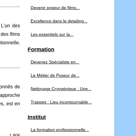
Devenir poseur de films...
Excellence dans le detailing...
 L'un des
 des films
Les essentiels sur la...
tionnelle.
Formation
Devenez Spécialiste en...
Le Métier de Poseur de...
ionnés de
Nettoyage Cryogénique : Une...
 approche
Trappes : Lieu incontournable...
es, est en
Institut
La formation professionnelle...
1 806