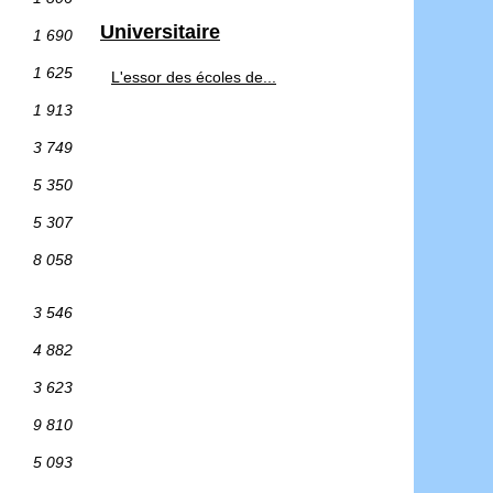
Universitaire
1 690
1 625
L'essor des écoles de...
1 913
3 749
5 350
5 307
8 058
3 546
4 882
3 623
9 810
5 093