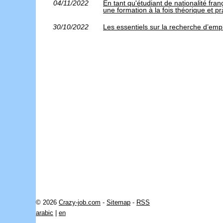
04/11/2022
En tant qu'étudiant de nationalité fra
une formation à la fois théorique et 
30/10/2022
Les essentiels sur la recherche d’emp
© 2026
Crazy-job.com
-
Sitemap
-
RSS
arabic
|
en