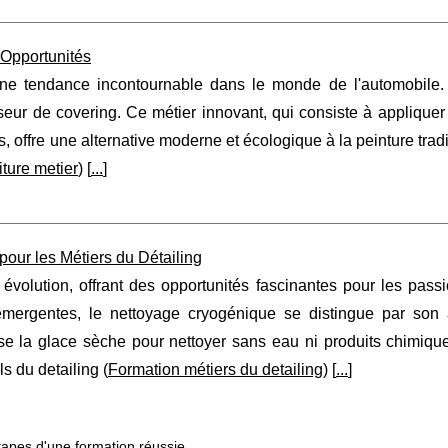
 Opportunités
une tendance incontournable dans le monde de l'automobile.
seur de covering. Ce métier innovant, qui consiste à appliquer
, offre une alternative moderne et écologique à la peinture tradi
iture metier
) [
...
]
our les Métiers du Détailing
évolution, offrant des opportunités fascinantes pour les pass
émergentes, le nettoyage cryogénique se distingue par son
lise la glace sèche pour nettoyer sans eau ni produits chimiqu
s du detailing (
Formation métiers du detailing
) [
...
]
étapes d'une formation réussie