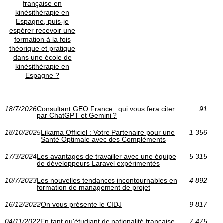
française en
kinésithérapie en
Espagne, puis-je
espérer recevoir une
formation à la fois
théorique et pratique
dans une école de
kinésithérapie en
Espagne ?
18/7/2026
Consultant GEO France : qui vous fera citer
91
par ChatGPT et Gemini ?
18/10/2025
Likama Officiel : Votre Partenaire pour une
1 356
Santé Optimale avec des Compléments
17/3/2024
Les avantages de travailler avec une équipe
5 315
de développeurs Laravel expérimentés
10/7/2023
Les nouvelles tendances incontournables en
4 892
formation de management de projet
16/12/2022
On vous présente le CIDJ
9 817
04/11/2022
En tant qu'étudiant de nationalité française
7 475