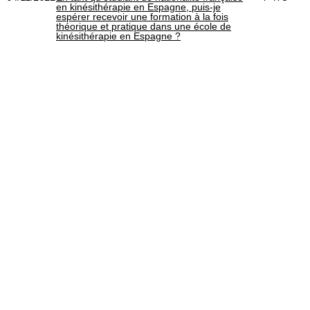
en kinésithérapie en Espagne, puis-je
espérer recevoir une formation à la fois
théorique et pratique dans une école de
kinésithérapie en Espagne ?