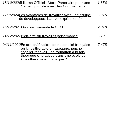
18/10/2025
Likama Officiel : Votre Partenaire pour une
1 356
Santé Optimale avec des Compléments
17/3/2024
Les avantages de travailler avec une équipe
5 315
de développeurs Laravel expérimentés
16/12/2022
On vous présente le CIDJ
9 818
14/12/2022
Bien-être au travail et performance
5 101
04/11/2022
En tant qu'étudiant de nationalité française
7 475
en kinésithérapie en Espagne, puis-je
espérer recevoir une formation à la fois
théorique et pratique dans une école de
kinésithérapie en Espagne ?