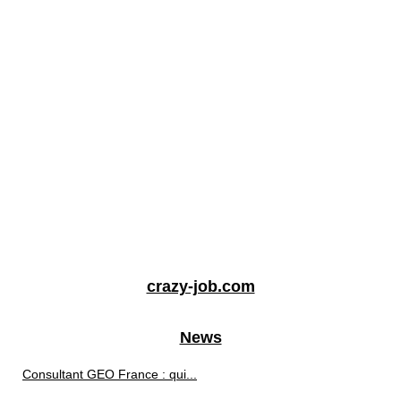
crazy-job.com
News
Consultant GEO France : qui...