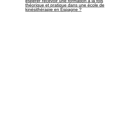
espérer recevoir une formation à la fois
théorique et pratique dans une école de
kinésithérapie en Espagne ?