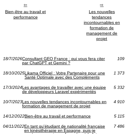
Bien-être au travail et
Les nouvelles
performance
tendances
incontournables en
formation de
management de
projet
18/7/2026
Consultant GEO France : qui vous fera citer
109
par ChatGPT et Gemini ?
18/10/2025
Likama Officiel : Votre Partenaire pour une
1 373
Santé Optimale avec des Compléments
17/3/2024
Les avantages de travailler avec une équipe
5 332
de développeurs Laravel expérimentés
10/7/2023
Les nouvelles tendances incontournables en
4 910
formation de management de projet
14/12/2022
Bien-être au travail et performance
5 115
04/11/2022
En tant qu'étudiant de nationalité française
7 486
en kinésithérapie en Espagne, puis-je